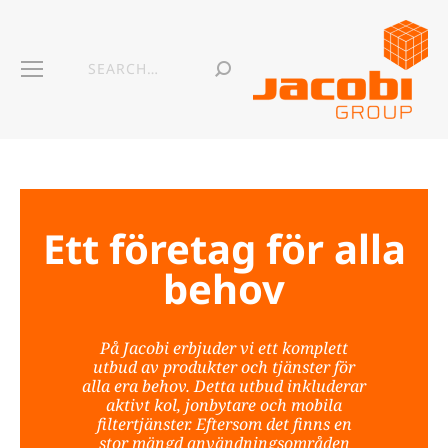
Ett företag för alla
behov
På Jacobi erbjuder vi ett komplett
utbud av produkter och tjänster för
alla era behov. Detta utbud inkluderar
aktivt kol, jonbytare och mobila
filtertjänster. Eftersom det finns en
stor mängd användningsområden