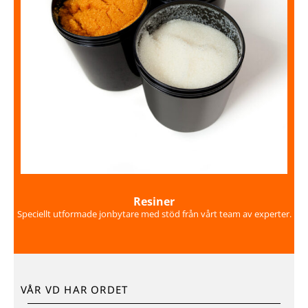
Resiner
Speciellt utformade jonbytare med stöd från vårt team av experter.
VÅR VD HAR ORDET