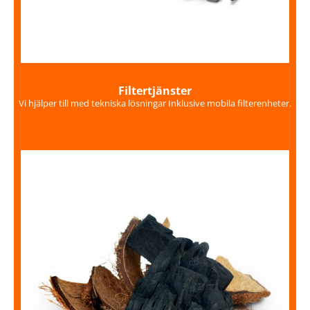
Filtertjänster
Vi hjälper till med tekniska lösningar Inklusive mobila filterenheter.