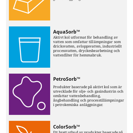
AquaSorb™
Aktivt kol utformat för behandling av
vatten som omfattar tillämpningar som
dricksvatten, avloppsvatten, industriellt
processvatten, dryckesbearbetning och
vattenfilter för hemmabruk.
PetroSorb™
Produkter baserade på aktivt kol som är
utvecklade för olje- och gasindustrin och
omfattar vattenbehandling,
ångbehandling och processtillämpningar
i petrokemiska anläggningar.
ColorSorb™
Ett brett utbud av produkter baserade på