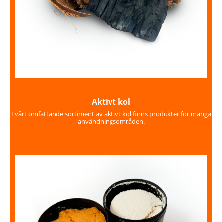
Aktivt kol
I vårt omfattande sortiment av aktivt kol finns produkter för många
användningsområden.