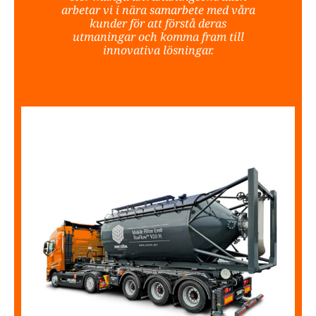
arbetar vi i nära samar
bete med våra
kunder för att förstå deras
utmaningar och komma fram till
innovativa lösningar.