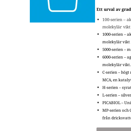
Ett urval av gra
100-serien –
ak
molekylär vik
1000-serien –
ak
molekylär vikt
5000-serien – m
6000-serien – 
molekylär vikt.
C-serien – hög
MCA, en kataly
H-serien – syra
L-serien –
silve
PICABIOL – Unik
MP-serien och C
från dricksvatt