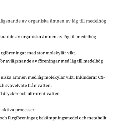
ägsnande av organiska ämnen av låg till medelhög
nande av organiska ämnen av låg till medelhög
ärgföreningar med stor molekylär vikt.
r avlägsnande av föreningar med låg till medelhög
aniska ämnen med låg molekylär vikt. Inkluderar CX-
h svavelväte från vatten.
d drycker och ultrarent vatten
 aktiva processer.
k- och färgföreningar, bekämpningsmedel och metabolit