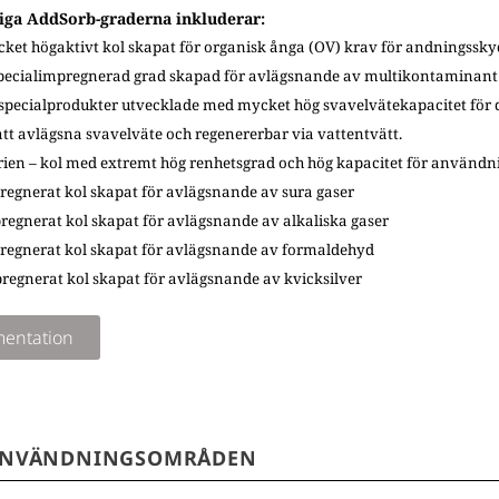
liga AddSorb-graderna inkluderar:
cket högaktivt kol skapat för organisk ånga (OV) krav för andningssky
pecialimpregnerad grad skapad för avlägsnande av multikontaminant 
specialprodukter utvecklade med mycket hög svavelvätekapacitet för d
tt avlägsna svavelväte och regenererbar via vattentvätt.
rien – kol med extremt hög renhetsgrad och hög kapacitet för användn
regnerat kol skapat för avlägsnande av sura gaser
regnerat kol skapat för avlägsnande av alkaliska gaser
pregnerat kol skapat för avlägsnande av formaldehyd
regnerat kol skapat för avlägsnande av kvicksilver
entation
ANVÄNDNINGSOMRÅDEN