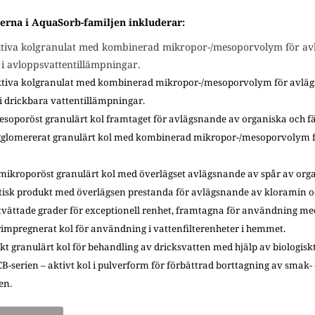
derna i AquaSorb-familjen inkluderar:
tiva kolgranulat med kombinerad mikropor-/mesoporvolym för avl
t
i avloppsvattentillämpningar
.
tiva kolgranulat med kombinerad mikropor-/mesoporvolym för avlägs
i
drickbara
vattentillämpningar
.
esoporöst granulärt kol framtaget för avlägsnande av organiska och f
agglomererat granulärt kol med kombinerad mikropor-/mesoporvolym fö
t mikroporöst granulärt kol med överlägset avlägsnande av spår av org
tisk produkt med överlägsen prestanda för avlägsnande av kloramin oc
tvättade grader för exceptionell renhet, framtagna för användning me
rimpregnerat kol för
användning
i vattenfilterenheter i hemmet
.
t granulärt kol för behandling av dricksvatten med hjälp av biologiskt
B-serien – aktivt kol i pulverform för förbättrad borttagning av sma
en.