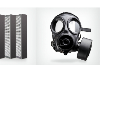
Aktivt specialkol för andningsskydd
håller aktivt kol till
av industriell och militär grad och
av kabinluftfilter.
även kollektiva skyddsenheter.