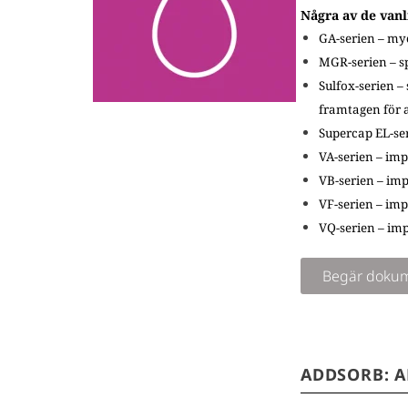
Några av de van
GA-serien – my
MGR-serien – s
Sulfox-s
erien
– 
framtagen för a
Supercap EL-se
VA-serien – imp
VB-serien – imp
VF-serien – im
VQ-serien – imp
Begär dokum
ADDSORB: 