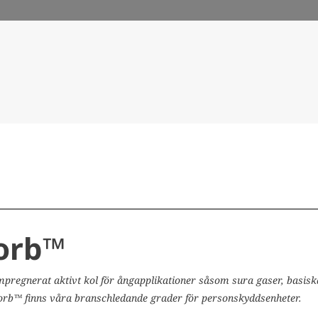
orb™
mpregnerat aktivt kol för ångapplikationer såsom sura gaser, basiska
orb™ finns våra branschledande grader för personskyddsenheter.