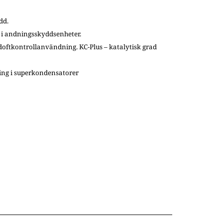
dd.
i andningsskyddsenheter.
oftkontrollanvändning. KC-Plus – katalytisk grad
ing i superkondensatorer