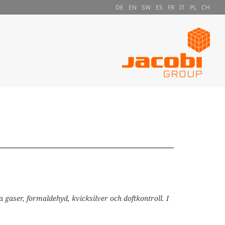
DE
EN
SW
ES
FR
IT
PL
CH
 gaser, formaldehyd, kvicksilver och doftkontroll. I