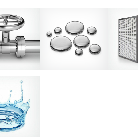
ukter och föroreningar
Behandling av rökgasutsläpp från
uftströmmar och även
avfallsförbränningsanläggningar,
Jacobi tillhanda
 processgaser för att
kraftverk och andra källor för
tillverkare 
nskade orenheter.
kvicksilver- och dioxinkontroll.
t effektiva sätten att
 med aktivt kol. Dess
omfattar småskaligt
som filter i kannor,
handling på kommunala
ar i enorm skala.