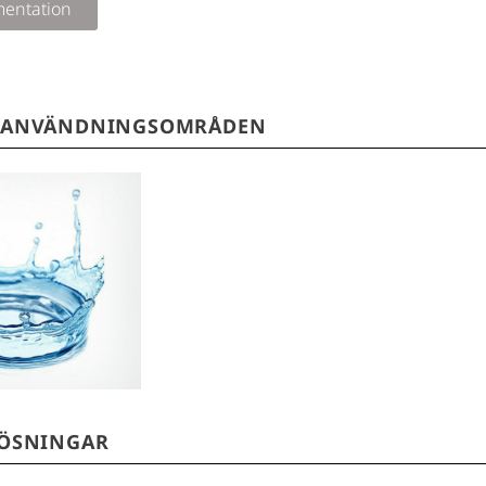
entation
 ANVÄNDNINGSOMRÅDEN
 oron över förorening
or ökar är vårt aktiva
sta försvarslinjen i
 av drickbart vatten
er runt om i världen.
LÖSNINGAR