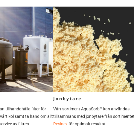
Jonbytare
an tillhandahålla filter för
Vårt sortiment AquaSorb™ kan användas
årt kol samt ta hand om allt
tillsammans med jonbytare från sortimente
service av filtren.
Resinex
för optimalt resultat.