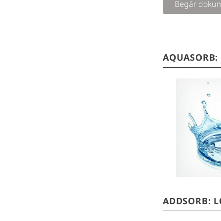
Begär dokum
AQUASORB:
I en värld där
av vattenkäll
kol ofta si
behandlingen
för konsument
ADDSORB: 