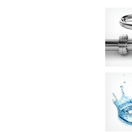
Kontroll av l
från avfallsl
som rening av
ta bort oö
Ett av de mes
rena vatten är
användning 
hemmabruk, så
till vattenbe
anläggning