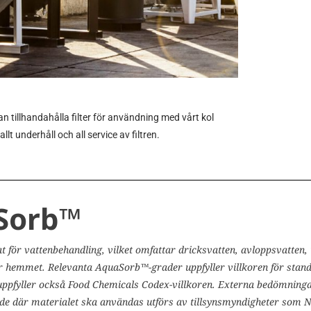
n tillhandahålla filter för användning med vårt kol
lt underhåll och all service av filtren.
Sorb™
t för vattenbehandling, vilket omfattar dricksvatten, avloppsvatten,
för hemmet. Relevanta AquaSorb™-grader uppfyller villkoren för st
uppfyller också Food Chemicals Codex-villkoren. Externa bedömningar
de där materialet ska användas utförs av tillsynsmyndigheter som 