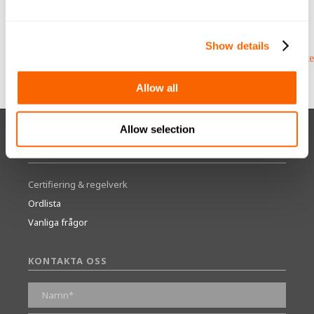
Hållbarhetscertifiering
https://www.wqa.org/Find-
Show details
Products/ctl/Detail/mid/1054/cid/JACOBI_CARBONS_INC/sid/54/k
Allow all
Allow selection
RESURSER
Certifiering & regelverk
Ordlista
Vanliga frågor
KONTAKTA OSS