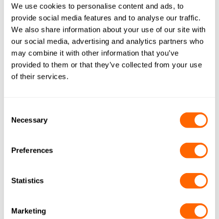
The Water and Sewerage Journal
We use cookies to personalise content and ads, to
provide social media features and to analyse our traffic.
http://mediapack.waterjournal.co.uk/
We also share information about your use of our site with
our social media, advertising and analytics partners who
Koncernbolag
may combine it with other information that you’ve
provided to them or that they’ve collected from your use
Jacobis moderbolag – Osaka Gas
of their services.
Besök Osaka Gas webbplats. Klicka här.
Driftsavdelning – Resinex
Consent
Necessary
Selection
Besök Resinex webbplats. Klicka här.
Preferences
Allmänna regler och villkor för
försäljning
Statistics
Tyskland:
https://jacobi.box.com/shared/static
Marketing