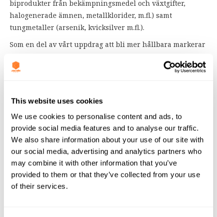
biprodukter från bekämpningsmedel och växtgifter,
halogenerade ämnen, metallklorider, m.fl.) samt
tungmetaller (arsenik, kvicksilver m.fl.).
Som en del av vårt uppdrag att bli mer hållbara markerar
Jacobi världsvattendagen med att städa stränder och
plantera träd.
This website uses cookies
We use cookies to personalise content and ads, to
JACOBI NYHETER
provide social media features and to analyse our traffic.
We also share information about your use of our site with
VÄLKOMMEN TILL JACOBI NEWS-
our social media, advertising and analytics partners who
AVSNITTET, HÄR KAN DU HITTA MASSOR
may combine it with other information that you’ve
AV INFORMATION OM ALLT SOM HÄNDER
provided to them or that they’ve collected from your use
INTERNATIONELLT MED JACOBI
of their services.
CARBONS.