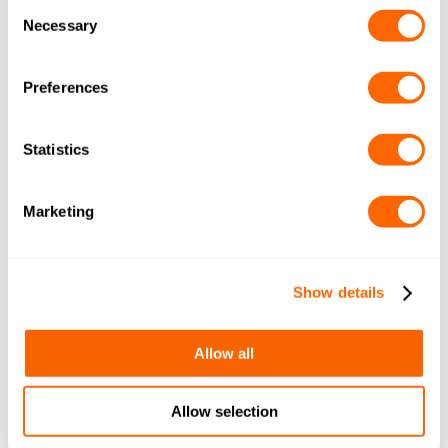
Consent
Necessary
Selection
NYHETSKATEGORIER
FÖRETAGSNYHETER
(2)
Preferences
HÅLLBARHET
(5)
MÄNNISKOR
(2)
Statistics
PLANETEN
(5)
VATTENBEHANDLING
(1)
Marketing
Show details
Allow all
Allow selection