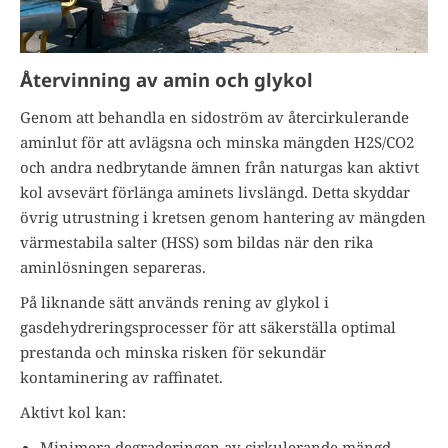
Återvinning av amin och glykol
Genom att behandla en sidoström av återcirkulerande
aminlut för att avlägsna och minska mängden H2S/CO2
och andra nedbrytande ämnen från naturgas kan aktivt
kol avsevärt förlänga aminets livslängd. Detta skyddar
övrig utrustning i kretsen genom hantering av mängden
värmestabila salter (HSS) som bildas när den rika
aminlösningen separeras.
På liknande sätt används rening av glykol i
gasdehydreringsprocesser för att säkerställa optimal
prestanda och minska risken för sekundär
kontaminering av raffinatet.
Aktivt kol kan:
Minimera degraderingen av cirkulerande mängd