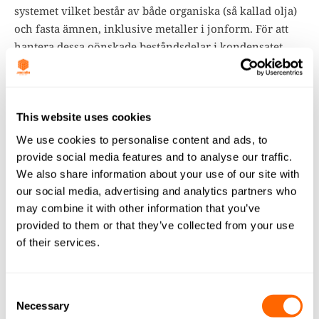
systemet vilket består av både organiska (så kallad olja)
och fasta ämnen, inklusive metaller i jonform. För att
hantera dessa oönskade beståndsdelar i kondensatet
används ofta system med aktivt kol och jonbytare för att
rena det återvunna vattnet. I sådana fall är det av största
vikt att se till att frigörandet av mineraler från varje steg
i behandlingen hanteras med rätt medium och
This website uses cookies
utrustningsstorlek. Detta säkerställer fortsatt effektiv
We use cookies to personalise content and ads, to
drift av varmvattenberedare och turbiner.
provide social media features and to analyse our traffic.
We also share information about your use of our site with
Läs mer
our social media, advertising and analytics partners who
may combine it with other information that you’ve
provided to them or that they’ve collected from your use
of their services.
Consent
Necessary
Selection