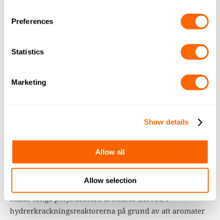
Preferences
Statistics
Marketing
Show details
Allow all
HPNA-borttagning
Allow selection
Under hydrokrackningsprocessen bildas ämnen som
kallas tunga polynukleära aromater (HPNA) i
hydrerkrackningsreaktorerna på grund av att aromater