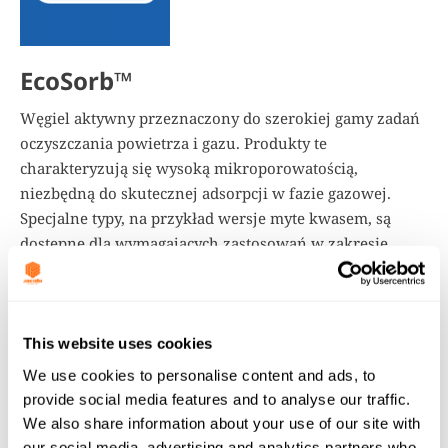
EcoSorb™
Węgiel aktywny przeznaczony do szerokiej gamy zadań
oczyszczania powietrza i gazu. Produkty te
charakteryzują się wysoką mikroporowatością,
niezbędną do skutecznej adsorpcji w fazie gazowej.
Specjalne typy, na przykład wersje myte kwasem, są
dostępne dla wymagających zastosowań w zakresie
bezpieczeństwa i czystości.
This website uses cookies
We use cookies to personalise content and ads, to
provide social media features and to analyse our traffic.
We also share information about your use of our site with
our social media, advertising and analytics partners who