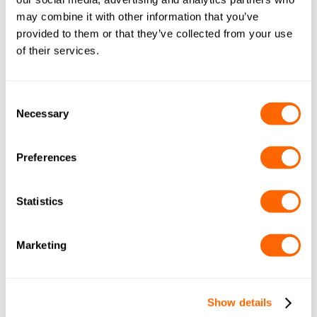
SKONTAKTUJ SIĘ Z NAMI
may combine it with other information that you’ve
Wypełnij krótki formularz poniżej, a nasz zespół
provided to them or that they’ve collected from your use
skontaktuje się z Tobą.
of their services.
Consent
Necessary
Selection
Preferences
Statistics
Marketing
Show details