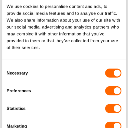
We use cookies to personalise content and ads, to
provide social media features and to analyse our traffic.
We also share information about your use of our site with
our social media, advertising and analytics partners who
may combine it with other information that you’ve
provided to them or that they’ve collected from your use
of their services.
Consent
Necessary
Selection
Kwas cytrynowy
Preferences
Jacobi oferuje różne produkty węglowe do oczyszczania
kwasu cytrynowego i usuwania niepożądanych
Statistics
związków barwnych. Zastosowanie węgli aktywnych
może pomóc producentom kwasu cytrynowego w
Marketing
spełnieniu wysokich standardów jakości żywności i