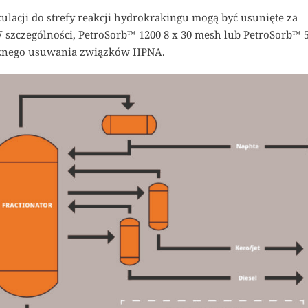
ulacji do strefy reakcji hydrokrakingu mogą być usunięte za
 szczególności, PetroSorb™ 1200 8 x 30 mesh lub PetroSorb™ 
ecznego usuwania związków HPNA.