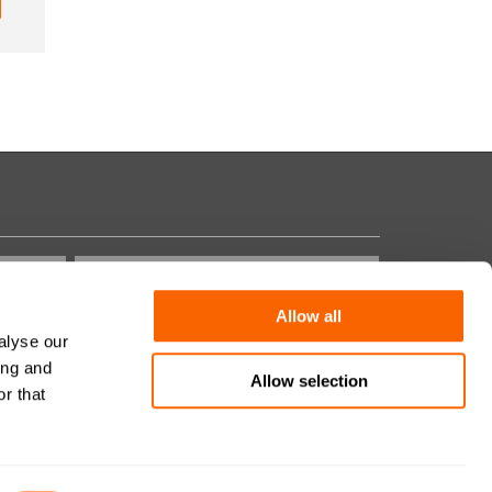
Allow all
alyse our
Pytanie bezpieczeństwa:
ing and
Allow selection
r that