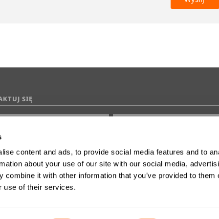
KTUJ SIĘ
s
ise content and ads, to provide social media features and to an
0 z 2000 maksymalnej ilości znaków
rmation about your use of our site with our social media, advertis
 combine it with other information that you’ve provided to them o
 use of their services.
 zgodę marketingową