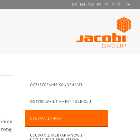
DE
EN
SW
ES
FR
IT
PL
CH
OCZYSZCZANIE KONDENSATU
ODZYSKIWANIE AMINY I GLIKOLU
USUWANIE HPNA
nienie
hronę
USUWANIE MERKAPTANÓW I
USZLACHETNIANIE PALIWA