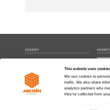
ZASOBY
SKONTA
Polityka ochrony danych
Słowniczek
This website uses cookie
Imprint
We use cookies to personal
Najczęściej zadawane pytania
traffic. We also share info
analytics partners who may
they’ve collected from your
Wyraź