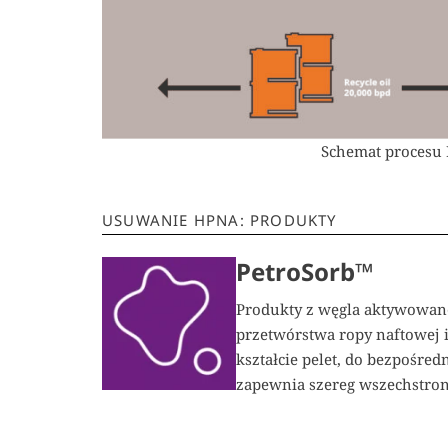
Schemat procesu
USUWANIE HPNA: PRODUKTY
PetroSorb™
Produkty z węgla aktywowan
przetwórstwa ropy naftowej 
kształcie pelet, do bezpośre
zapewnia szereg wszechstronn