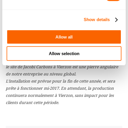
décision de moderniser et d’augmenter la capacité de
production répond à cette croissance et au succès projeté
Show details
dans le futur par l’appartenance au Groupe Osaka Gas
Chemicals. Cette solide base d’investissement permet d’établir
une plateforme durable de fourniture à nos clients, et
Allow all
constitue une grande valeur ajoutée pour la région EMEA.
En association avec notre personnel hautement qualifié et
Allow selection
techniquement très compétent, en France et dans le monde,
le site de Jacobi Carbons à Vierzon est une pierre angulaire
de notre entreprise au niveau global.
L’installation est prévue pour la fin de cette année, et sera
prête à fonctionner mi-2017. En attendant, la production
continuera normalement à Vierzon, sans impact pour les
clients durant cette période.