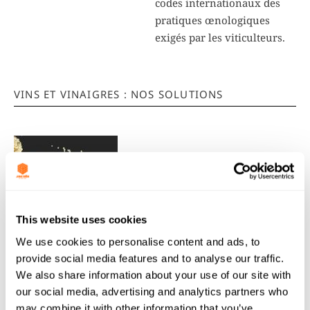
codes internationaux des
pratiques œnologiques
exigés par les viticulteurs.
VINS ET VINAIGRES : NOS SOLUTIONS
This website uses cookies
We use cookies to personalise content and ads, to
Résines
provide social media features and to analyse our traffic.
We also share information about your use of our site with
Our Colorsorb™ range can be used together with ion
our social media, advertising and analytics partners who
exchange resins from our
Resinex
range for optimum
may combine it with other information that you’ve