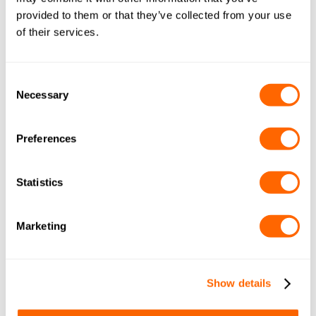
results.
provided to them or that they’ve collected from your use
of their services.
Consent
Necessary
Selection
CONTACTEZ-NOUS
Preferences
Remplissez le court formulaire ci-dessous, notre
équipe vous contactera sous peu.
Statistics
Marketing
Show details