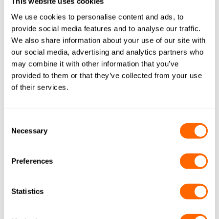
This website uses cookies
RÉSUMÉ
We use cookies to personalise content and ads, to
provide social media features and to analyse our traffic.
Excellente performance sur le n-butane
We also share information about your use of our site with
Élimine les composés organiques à faibles
our social media, advertising and analytics partners who
may combine it with other information that you’ve
concentrations
provided to them or that they’ve collected from your use
Assistance au test ISO 11155-2 pour le n-butane, le
of their services.
SO2, le NH3 et l’aldéhyde
Prend en charge les gaz spécifiques, parmi lesquels
Consent
le SO2 et l’ozone
Necessary
Selection
Haut niveau d’activité et de capacité d’adsorption
Preferences
Statistics
CONTACTEZ-NOUS