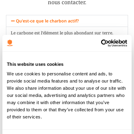
nous contacter.
Qu'est-ce que le charbon actif?
Le carbone est l’élément le plus abondant sur terre.
Parmi les formes les plus courantes de carbon, on
trouve le charbon, les coques de noix de coco, le bois, la
tourbe et le lignite.
This website uses cookies
Ces matières premières, soigneusement sélectionnées,
sont ensuite transformées à basse température pour
We use cookies to personalise content and ads, to
éliminer les éléments naturels volatils ainsi que les
provide social media features and to analyse our traffic.
reliquats d’humidité. C’est la première étape de la
We also share information about your use of our site with
our social media, advertising and analytics partners who
carbonisation. Elle est suivie par le passage de la
may combine it with other information that you’ve
matière première carbonisée dans des fours d’activation
provided to them or that they’ve collected from your use
à haute température en présence d’un flux
of their services.
rigoureusement contrôlé de vapeur, laquelle est utilisée
comme agent oxydant.