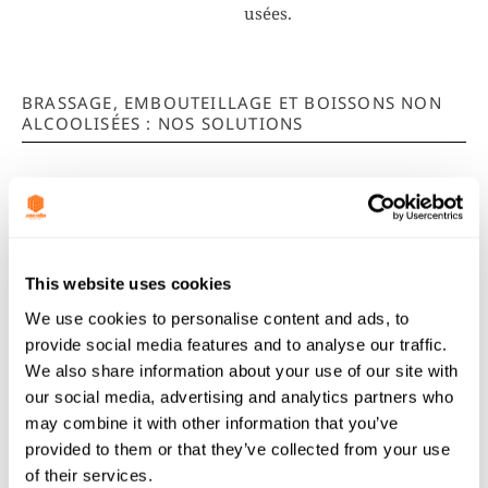
usées.
BRASSAGE, EMBOUTEILLAGE ET BOISSONS NON
ALCOOLISÉES : NOS SOLUTIONS
This website uses cookies
We use cookies to personalise content and ads, to
provide social media features and to analyse our traffic.
We also share information about your use of our site with
Filtres
our social media, advertising and analytics partners who
may combine it with other information that you’ve
Jacobi Services
propose aussi des appareils de filtrage
provided to them or that they’ve collected from your use
mobiles à utiliser avec nos charbons actifs, ainsi que la
of their services.
maintenance et l’entretien de ces filtres.