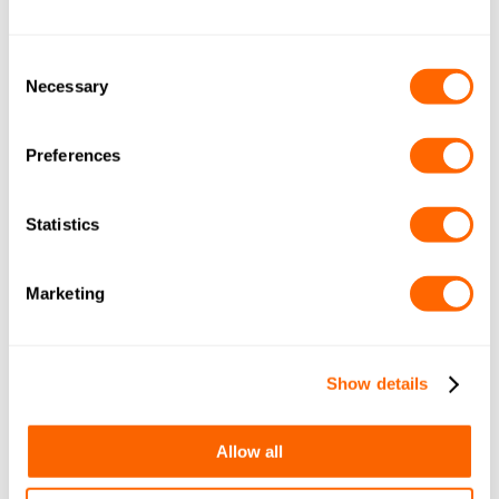
Consent
Necessary
Selection
Preferences
Statistics
Résines
Marketing
Nos gammes AquaSorb™ et Colorsorb™ peuvent être
associées à nos résines échangeuses d’ions de la gamme
Resinex
, pour des résultats optimaux.
Show details
Allow all