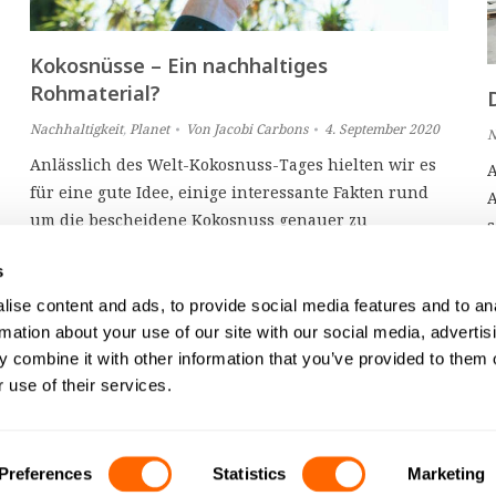
Kokosnüsse – Ein nachhaltiges
Rohmaterial?
Nachhaltigkeit
,
Planet
Von
Jacobi Carbons
4. September 2020
N
Anlässlich des Welt-Kokosnuss-Tages hielten wir es
A
für eine gute Idee, einige interessante Fakten rund
A
um die bescheidene Kokosnuss genauer zu
s
betrachten. Lesen Sie weiter, um einige
h
s
überraschende Enthüllungen zu erleben!
N
ise content and ads, to provide social media features and to an
u
rmation about your use of our site with our social media, advertis
(
 combine it with other information that you’ve provided to them o
C
 use of their services.
Preferences
Statistics
Marketing