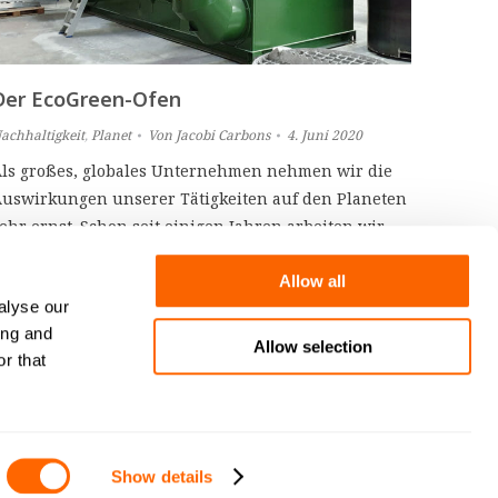
Der EcoGreen-Ofen
achhaltigkeit
,
Planet
Von
Jacobi Carbons
4. Juni 2020
ls großes, globales Unternehmen nehmen wir die
uswirkungen unserer Tätigkeiten auf den Planeten
ehr ernst. Schon seit einigen Jahren arbeiten wir
inter den Kulissen an unseren
achhaltigkeitszielen. Um die Auswirkungen
Allow all
alyse our
nserer Tätigkeiten auf die Umwelt zu verringern
ing and
schließlich haben wir nur einen Planeten und eine
Allow selection
r that
hance, ihn zu schützen!), haben wir hart an der
Entwicklung…
Show details
Site by
MNM