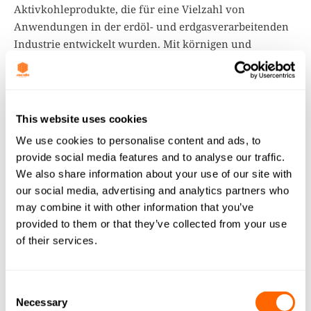
Aktivkohleprodukte, die für eine Vielzahl von
Anwendungen in der erdöl- und erdgasverarbeitenden
Industrie entwickelt wurden. Mit körnigen und
extrudierten Aktivkohlen für direkte
Adsorptionsaufgaben oder für den Einsatz als
Katalysatoren bietet die Produktpalette von PetroSorb™
eine Reihe vielseitiger Produkte für jede Aufgabe in
This website uses cookies
einer Raffinerie.
We use cookies to personalise content and ads, to
Jacobis PetroSorb™ G-SWC 80 ist eine Aktivkohle mit
provide social media features and to analyse our traffic.
geringer Dichte, die bei der Mercaptan-Oxidation als
We also share information about your use of our site with
Katalysatorträger eingesetzt werden kann.
our social media, advertising and analytics partners who
may combine it with other information that you’ve
provided to them or that they’ve collected from your use
of their services.
Consent
Necessary
Selection