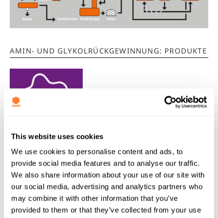
AMIN- UND GLYKOLRÜCKGEWINNUNG: PRODUKTE
This website uses cookies
We use cookies to personalise content and ads, to
PetroSorb™
provide social media features and to analyse our traffic.
We also share information about your use of our site with
Aktivkohleprodukte, die für eine Vielzahl von
our social media, advertising and analytics partners who
Anwendungen in der erdöl- und erdgasverarbeitenden
may combine it with other information that you’ve
Industrie entwickelt wurden. Mit körnigen und
provided to them or that they’ve collected from your use
extrudierten Aktivkohlen für Adsorptionsaufgaben oder