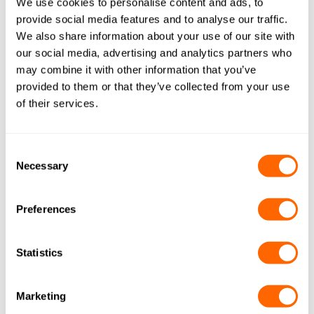
We use cookies to personalise content and ads, to
provide social media features and to analyse our traffic.
KONDENSATAUFBEREITUNG: LÖSUNGEN
We also share information about your use of our site with
our social media, advertising and analytics partners who
may combine it with other information that you’ve
provided to them or that they’ve collected from your use
of their services.
Consent
Necessary
Selection
Ionenaustauschharze
Unsere PetroSorb™-Palette kann zusammen mit
Preferences
Ionenaustauschharzen aus unserer
Resinex
-Reihe
verwendet werden, um optimale Ergebnisse zu erzielen.
Statistics
Marketing