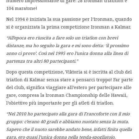
numero impressionante di gare: 28 Ironman triathlon e
104 maratone!
Nel 1994 è iniziata la sua passione per l’Ironman, quando
si è organizzata la prima competizione Ironman a Kalmar.
“All’epoca ero riuscita a fare solo un triatlon con brevi
distanze, ma ho seguito la gara e mi sono detta: ‘il prossimo
anno ci provo’. Così nel 1995 ero l’unica donna alIa linea di
partenza tra altri 80 partecipanti.”
Dopo questa competizione, Viktoria si è iscritta al club del
triatlon di Kalmar senza stare a pensarci troppo! Far parte
del club, significa viaggiare all’estero per partecipare alle
gare, compresa la Ironman Championship delle Hawaii,
l’obiettivo più importante per gli atleti di triatlon.
“Nel 2010 ho partecipato alla gara di Francoforte con il mio
gruppo: c’erano 40 gradi e abbiamo nuotato senza la muta.
Sapevo che il nuoto sarebbe andato bene, infatti finita quella
gara, ero quasi l’unica donna nella tenda-spogliatoio.