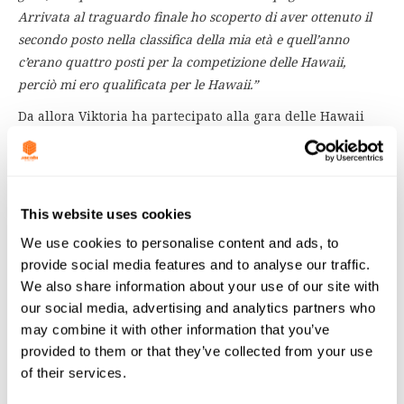
Arrivata al traguardo finale ho scoperto di aver ottenuto il
secondo posto nella classifica della mia età e quell’anno
c’erano quattro posti per la competizione delle Hawaii,
perciò mi ero qualificata per le Hawaii.”
Da allora Viktoria ha partecipato alla gara delle Hawaii
quattro volte e a suo parere la competizione è
completamente diversa da quella di Kalmar.
“Le condizioni sono veramente estreme, fa molto caldo ed è
This website uses cookies
umido, il percorso in bici è collinoso e tira vento. La
competizione di Kalmar, in confronto, è un gioco da ragazzi.”
We use cookies to personalise content and ads, to
provide social media features and to analyse our traffic.
Diventare atleti di triatlon non è semplice, richiede una
We also share information about your use of our site with
forma fisica incredibile e moltissima disciplina. Durante il
our social media, advertising and analytics partners who
periodo degli allenamenti di preparazione alle
may combine it with other information that you’ve
competizioni si deve allenare fino a 20 ore la settimana,
provided to them or that they’ve collected from your use
quindi ci vuole molto impegno. Nella bassa stagione,
of their services.
invece, Viktoria si allena circa 10-12 ore la settimana.