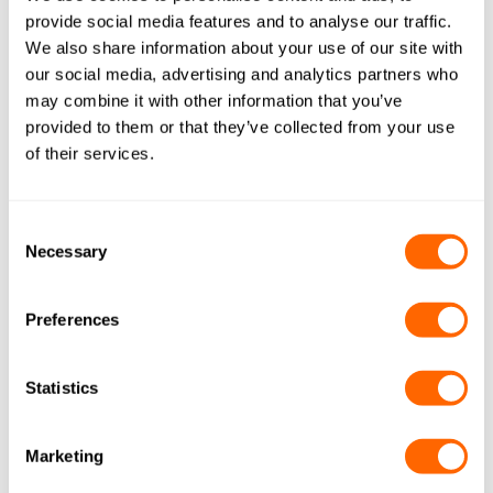
provide social media features and to analyse our traffic.
We also share information about your use of our site with
our social media, advertising and analytics partners who
may combine it with other information that you’ve
provided to them or that they’ve collected from your use
of their services.
Consent
Necessary
Selection
Preferences
Acido citrico
Statistics
Jacobi offre svariati prodotti a base di carbone attivo per
la depurazione dell’acido citrico e la rimozione di colori
indesiderati. L’uso del carbone attivo può essere d’aiuto
Marketing
per i produttori di acido citrico poiché risponde ai loro