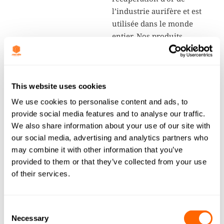
l’industrie aurifère et est
utilisée dans le monde
entier. Nos produits
possèdent d’excellentes
propriétés d’adsorption et
d’élution et sont dotés d’une
très grande dureté et
This website uses cookies
résistance à l’attrition. De
We use cookies to personalise content and ads, to
plus, un contrôle très strict
provide social media features and to analyse our traffic.
des copeaux permet de
We also share information about your use of our site with
réduire la formation, dans
our social media, advertising and analytics partners who
le circuit et pendant la
may combine it with other information that you’ve
régénération, de poudre
provided to them or that they’ve collected from your use
fine de carbone. Moins de
of their services.
poudre fine de carbone
dans le circuit et donc
Consent
moins de perte d’or dans les
Necessary
Selection
bassins de résidus !