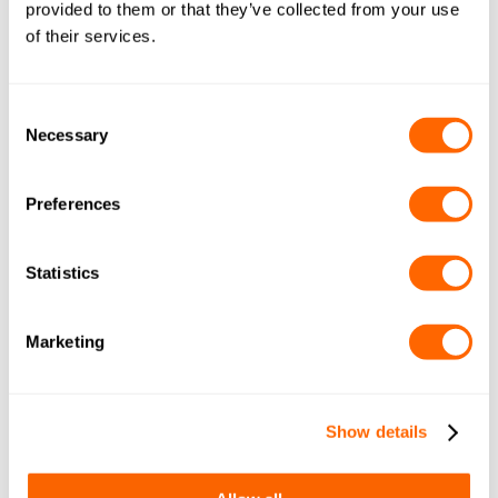
équipe vous contactera.
provided to them or that they’ve collected from your use
of their services.
Consent
Necessary
Selection
Preferences
Statistics
Marketing
Show details
Donner le consentement au marketing
0 sur 2000 caractères maximum