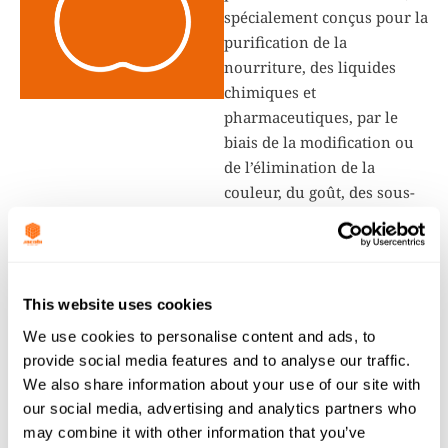
spécialement conçus pour la
purification de la
nourriture, des liquides
chimiques et
pharmaceutiques, par le
biais de la modification ou
de l’élimination de la
couleur, du goût, des sous-
produits indésirables ou des
mauvaises odeurs.
This website uses cookies
We use cookies to personalise content and ads, to
provide social media features and to analyse our traffic.
We also share information about your use of our site with
CONTACTEZ-NOUS
our social media, advertising and analytics partners who
Remplissez le court formulaire ci-dessous et notre
may combine it with other information that you’ve