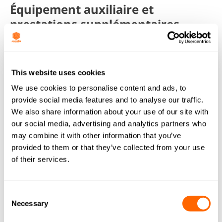
Équipement auxiliaire et
prestations supplémentaires
Outre les filtres mobiles et les différents médias, Jacobi
Services propose également divers articles d’équipement
auxiliaire, ainsi que des prestations supplémentaires,
This website uses cookies
pour éliminer les siloxanes du biogaz, tels que:
We use cookies to personalise content and ads, to
Le choix du type et du nombre de filtres EcoFlow™ :
provide social media features and to analyse our traffic.
la sélection dépend du débit et de la consommation
We also share information about your use of our site with
annuelle estimée de charbon actif
our social media, advertising and analytics partners who
Une gamme de housses isolantes amovibles pour les
may combine it with other information that you’ve
filtres portables EcoFlow™, destinées à prévenir la
provided to them or that they’ve collected from your use
condensation de l’eau et à conserver un taux
of their services.
d’hygrométrie acceptable
Le savoir-faire du laboratoire de Jacobi France en
Consent
matière de tests d’auto-inflammation du charbon actif
Necessary
Selection
vierge ou usagé, agréés par un organisme extérieur