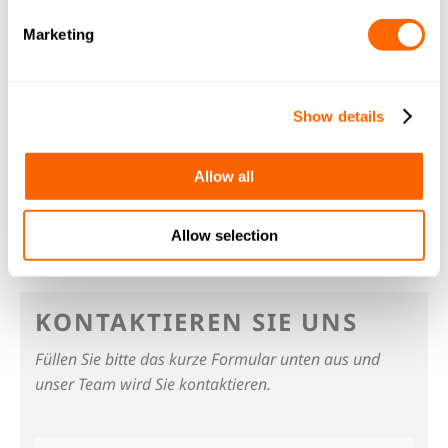
Ionenaustauschharze
Marketing
Die Produkte der AquaSorb™-Serie können
zusammen mit Ionenaustauschharzen
aus dem
Resinex
-Programm verwendet werden,
Show details
um in Verfahrenskombinationen optimale
Ergebnisse zu erzielen.
Allow all
Allow selection
KONTAKTIEREN SIE UNS
Füllen Sie bitte das kurze Formular unten aus und
unser Team wird Sie kontaktieren.