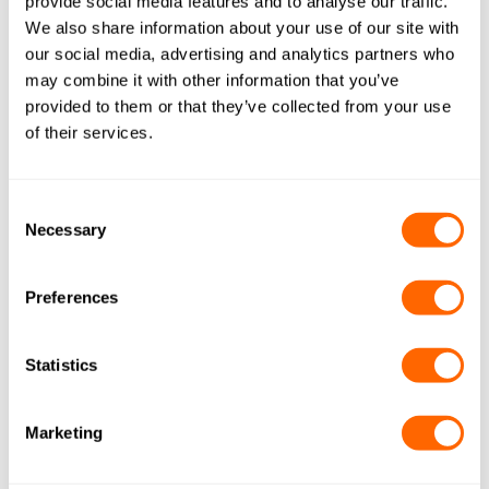
provide social media features and to analyse our traffic.
We also share information about your use of our site with
our social media, advertising and analytics partners who
may combine it with other information that you’ve
provided to them or that they’ve collected from your use
of their services.
Consent
Necessary
Selection
Recycling und Reaktivierung
Preferences
Abhängig von der Region und der Zusammensetzung
der verbrauchten Kohle stehen verschiedene Recycling-
oder Entsorgungsmöglichkeiten zur Verfügung.
Statistics
Mehr erfahren
Marketing