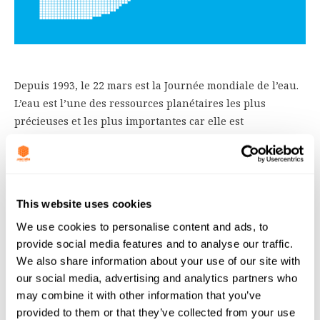
Depuis 1993, le 22 mars est la Journée mondiale de l’eau.
L’eau est l’une des ressources planétaires les plus
précieuses et les plus importantes car elle est
indispensable à la vie. Notre corps en est majoritairement
composé et les plantes ne peuvent pas survivre sans elle.
En réalité, tout ce que nous utilisons nécessite de l’eau à
un certain moment de sa vie ou de son développement. La
This website uses cookies
qualité et la pureté de nos ressources en eau étant
We use cookies to personalise content and ads, to
menacées par les activités humaines, leur préservation
provide social media features and to analyse our traffic.
doit être notre priorité.
We also share information about your use of our site with
La protection de l’eau représente une part importante des
our social media, advertising and analytics partners who
activités de Jacobi. Nous proposons des solutions pour
may combine it with other information that you’ve
améliorer la qualité de l’eau par le biais de produits
provided to them or that they’ve collected from your use