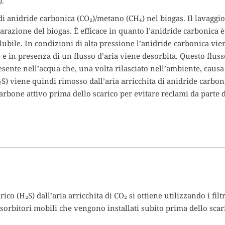
).
di anidride carbonica (CO₂)/metano (CH₄) nel biogas. Il lavaggio
arazione del biogas. È efficace in quanto l’anidride carbonica è
lubile. In condizioni di alta pressione l’anidride carbonica vie
 e in presenza di un flusso d’aria viene desorbita. Questo fluss
esente nell’acqua che, una volta rilasciato nell’ambiente, causa 
₂S) viene quindi rimosso dall’aria arricchita di anidride carbon
i carbone attivo prima dello scarico per evitare reclami da parte 
ico (H₂S) dall’aria arricchita di CO₂ si ottiene utilizzando i filtr
sorbitori mobili che vengono installati subito prima dello scar