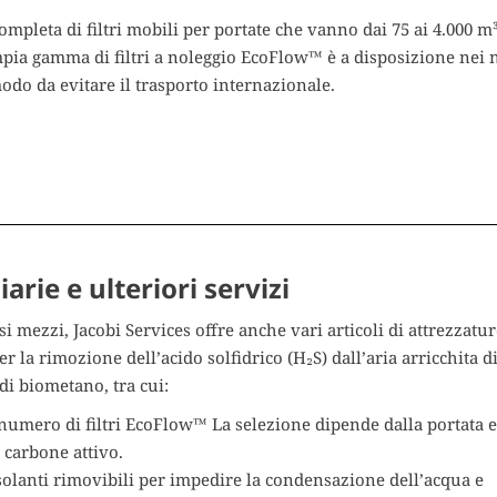
ompleta di filtri mobili per portate che vanno dai 75 ai 4.000 m³
ampia gamma di filtri a noleggio EcoFlow™ è a disposizione nei 
modo da evitare il trasporto internazionale.
arie e ulteriori servizi
ersi mezzi, Jacobi Services offre anche vari articoli di attrezzatur
per la rimozione dell’acido solfidrico (H₂S) dall’aria arricchita d
di biometano, tra cui:
 numero di filtri EcoFlow™ La selezione dipende dalla portata e
carbone attivo.
isolanti rimovibili per impedire la condensazione dell’acqua e