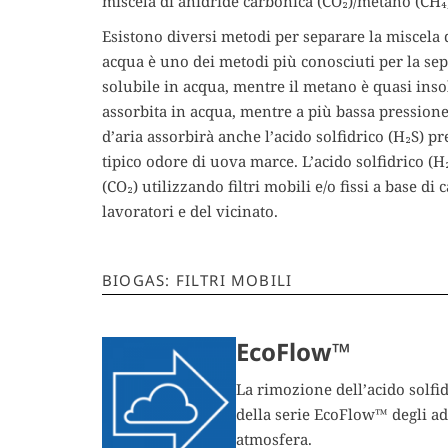
miscela di anidride carbonica (CO₂)/metano (CH₄
Esistono diversi metodi per separare la miscela 
acqua è uno dei metodi più conosciuti per la sep
solubile in acqua, mentre il metano è quasi inso
assorbita in acqua, mentre a più bassa pressione
d’aria assorbirà anche l’acido solfidrico (H₂S) pr
tipico odore di uova marce. L’acido solfidrico (H
(CO₂) utilizzando filtri mobili e/o fissi a base d
lavoratori e del vicinato.
BIOGAS: FILTRI MOBILI
EcoFlow™
La rimozione dell’acido solfidr
della serie EcoFlow™ degli ad
atmosfera.