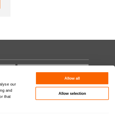
Allow all
alyse our
Domanda di Sicurezza:
ing and
Allow selection
r that