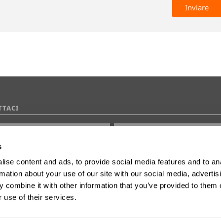
TTACI
s
ise content and ads, to provide social media features and to an
0 di 2000 numero massimo di caratteri
rmation about your use of our site with our social media, advertis
 combine it with other information that you’ve provided to them o
 use of their services.
dere il consenso al marketing