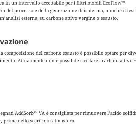
a in un intervallo accettabile per i filtri mobili EcoFlow™.
io del processo e della generazione di isoterma, nonché il test 
n’analisi esterna, su carbone attivo vergine o esausto.
tivazione
la composizione del carbone esausto è possibile optare per div
timento. Attualmente non è possibile riciclare i carboni attivi e
pregnati AddSorb™ VA è consigliata per rimuovere l’acido solfid
CO₂ prima dello scarico in atmosfera.