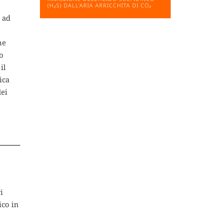
(H₂S) DALL’ARIA ARRICCHITA DI CO₂
 ad
ne
o
il
ica
dei
i
ico in