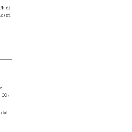
/h di
nostri
e
i CO₂
 dal