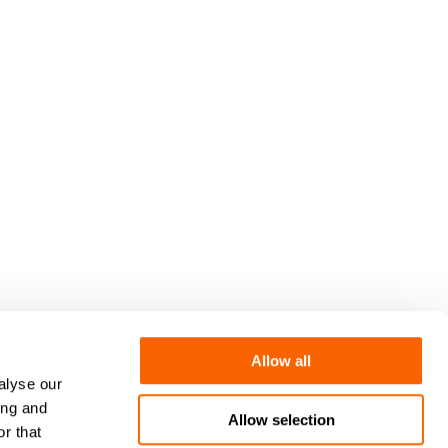
Allow all
alyse our
ing and
Allow selection
Site by
MNM
r that