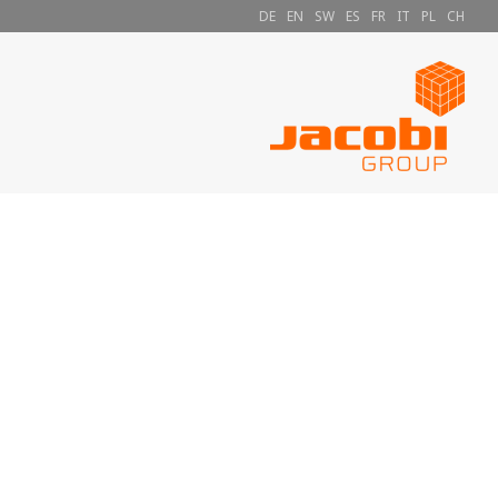
DE
EN
SW
ES
FR
IT
PL
CH