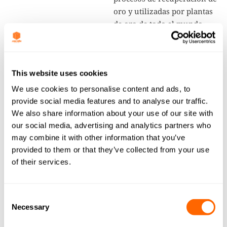
oro y utilizadas por plantas
de oro de todo el mundo.
Nuestros productos brindan
excelentes características de
adsorción y elución, y
This website uses cookies
muestran una dureza
excepcional y una alta
We use cookies to personalise content and ads, to
resistencia al desgaste.
provide social media features and to analyse our traffic.
Además, se utiliza el control
We also share information about your use of our site with
de plaquetas más estricto
our social media, advertising and analytics partners who
para minimizar la
may combine it with other information that you’ve
provided to them or that they’ve collected from your use
generación de finos de
of their services.
carbón en el circuito y
durante la regeneración.
¡Menos finos de carbón en
Consent
el circuito significa menos
Necessary
Selection
oro perdido en la escoria!