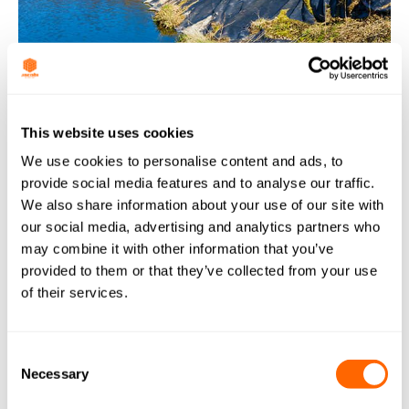
This website uses cookies
We use cookies to personalise content and ads, to
provide social media features and to analyse our traffic.
We also share information about your use of our site with
our social media, advertising and analytics partners who
may combine it with other information that you’ve
provided to them or that they’ve collected from your use
of their services.
Lixiviados de vertedero
El lixiviado de los vertederos es un líquido que procede
Consent
y circula entre la basura. Este líquido tiende a contener
Necessary
Selection
tanto materia en suspensión (materia que es visible a