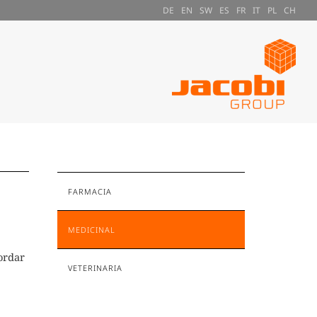
DE
EN
SW
ES
FR
IT
PL
CH
FARMACIA
MEDICINAL
ordar
VETERINARIA