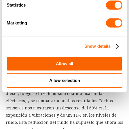
es beneficioso para el medio ambiente. Nuestros
Statistics
trabajadores ya no tienen que preocuparse por respirar
cantidades excesivas de polvo fino en suspensión, ya que
Marketing
las nuevas carretillas no lo remueven como hacían las
antiguas carretillas diésel.
También se han reducido el ruido y las vibraciones. Para
Show details
asegurarnos de que pudiéramos medir las mejoras con
precisión, colaboramos con la Asociación Francesa de
Allow all
Seguridad y Salud para los Trabajadores, que trabaja
junto con las empresas para el bienestar de sus
empleados. Se colocó un sensor en la ropa de los
Allow selection
conductores mientras usaban las carretillas con motor
diésel, luego se hizo lo mismo cuando usaron las
eléctricas, y se compararon ambos resultados. Dichos
sensores nos mostraron un descenso del 60% en la
exposición a vibraciones y de un 11% en los niveles de
ruido. Esta reducción del ruido ha supuesto que ahora los