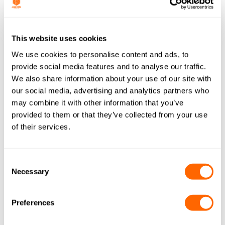
Antes de adquirir las carretillas eléctricas, el personal
que trabajaba en la fábrica estaba expuesto a los gases de
escape y, por lo tanto, a una menor calidad del aire. El
This website uses cookies
aire de las fábricas de Jacobi con frecuencia presentan
polvo de carbón en suspensión. Las carretillas que
We use cookies to personalise content and ads, to
provide social media features and to analyse our traffic.
funcionan con diésel requieren de una excesiva
We also share information about your use of our site with
inyección de aire que posteriormente es expulsado por el
our social media, advertising and analytics partners who
tubo de escape y que remueve el polvo que hay en el aire,
may combine it with other information that you’ve
disminuyendo aún más la calidad del aire que respiran
provided to them or that they’ve collected from your use
los trabajadores.
of their services.
Además de reducir la calidad del aire, las antiguas
carretillas eran muy ruidosas y exponían a los operarios
a elevados niveles de vibración.
Consent
Necessary
Selection
Después:
Como ya se ha comentado, las emisiones de CO2 han
Preferences
descendido drásticamente y ello ha mejorado la calidad
del aire que respira nuestro personal, así como, también